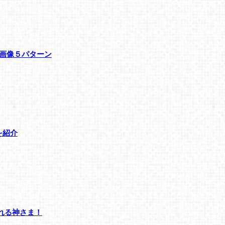
ル画像５パターン
を紹介
れる神さま！