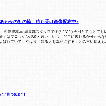
「しあわせの虹の輪」待ち受け画像配布中♪
恋愛成就.net編集部スタッフです(*＾∀＾) 今回とてもと
の輪」はブロッケン現象と言い、いつ、どこに現れるか分からな
よばれていて、やはり「観る人を幸せにする」との言い伝えもあ
た”見つめ岩”！