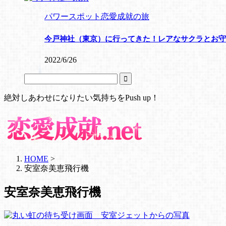
パワースポット恋愛成就の旅
今戸神社（東京）に行ってきた！レアなサクラとお守
2022/6/26
絶対しあわせになりたい気持ちをPush up！
HOME
>
安室奈美恵飛行機
安室奈美恵飛行機