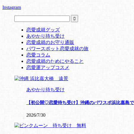
Instagram
恋愛成就グッズ
あやかり待ち受け
恋愛成就のお守り通販
パワースポット恋愛成就の旅
恋愛コラム
恋愛成就のためにやること
恋愛運アップコスメ
あやかり待ち受け
【初公開♡恋愛待ち受け】沖縄のパワスポ浜比嘉島で
2026/7/30