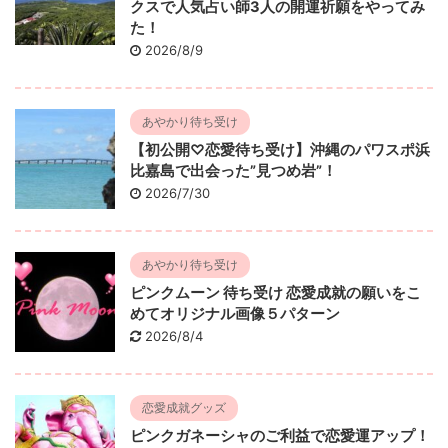
クスで人気占い師3人の開運祈願をやってみ
た！
2026/8/9
あやかり待ち受け
【初公開♡恋愛待ち受け】沖縄のパワスポ浜
比嘉島で出会った”見つめ岩”！
2026/7/30
あやかり待ち受け
ピンクムーン 待ち受け 恋愛成就の願いをこ
めてオリジナル画像５パターン
2026/8/4
恋愛成就グッズ
ピンクガネーシャのご利益で恋愛運アップ！