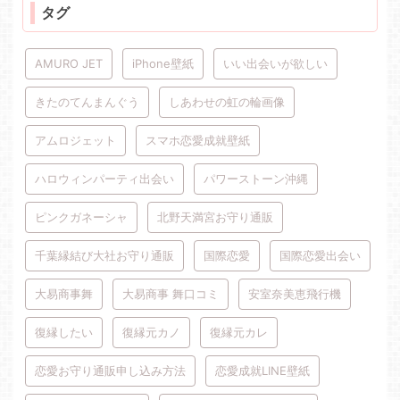
タグ
AMURO JET
iPhone壁紙
いい出会いが欲しい
きたのてんまんぐう
しあわせの虹の輪画像
アムロジェット
スマホ恋愛成就壁紙
ハロウィンパーティ出会い
パワーストーン沖縄
ピンクガネーシャ
北野天満宮お守り通販
千葉縁結び大社お守り通販
国際恋愛
国際恋愛出会い
大易商事舞
大易商事 舞口コミ
安室奈美恵飛行機
復縁したい
復縁元カノ
復縁元カレ
恋愛お守り通販申し込み方法
恋愛成就LINE壁紙