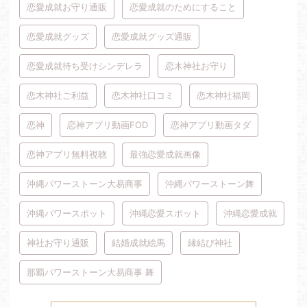
恋愛成就お守り通販
恋愛成就のためにすること
恋愛成就グッズ
恋愛成就グッズ通販
恋愛成就待ち受けシンデレラ
恋木神社お守り
恋木神社ご利益
恋木神社口コミ
恋木神社福岡
恋神
恋神アプリ動画FOD
恋神アプリ動画タダ
恋神アプリ無料視聴
最強恋愛成就画像
沖縄パワーストーン大易商事
沖縄パワーストーン舞
沖縄パワースポット
沖縄恋愛スポット
沖縄恋愛成就
神社お守り通販
結婚成就絵馬
縁結び神社
那覇パワーストーン大易商事 舞