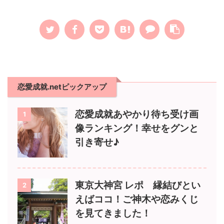
恋愛成就.netピックアップ
恋愛成就あやかり待ち受け画
1
像ランキング！幸せをグンと
引き寄せ♪
東京大神宮 レポ 縁結びとい
2
えばココ！ご神木や恋みくじ
を見てきました！